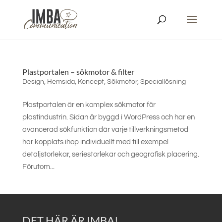
Plastportalen – sökmotor & filter
Design
,
Hemsida
,
Koncept
,
Sökmotor
,
Speciallösning
Plastportalen är en komplex sökmotor för
plastindustrin. Sidan är byggd i WordPress och har en
avancerad sökfunktion där varje tillverkningsmetod
har kopplats ihop individuellt med till exempel
detaljstorlekar, seriestorlekar och geografisk placering.
Förutom...
DET HÄR ÄR IMBA!