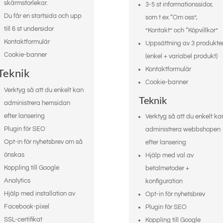
skärmstorlekar.
3-5 st informationssidor,
Du får en startsida och upp
som t ex “Om oss”,
till 6 st undersidor
”Kontakt” och “Köpvillkor”
Kontaktformulär
Uppsättning av 3 produkte
Cookie-banner
(enkel + variabel produkt)
Kontaktformulär
Teknik
Cookie-banner
Verktyg så att du enkelt kan
Teknik
administrera hemsidan
efter lansering
Verktyg så att du enkelt ka
Plugin för SEO
administrera webbshopen
Opt-in för nyhetsbrev om så
efter lansering
önskas
Hjälp med val av
Koppling till Google
betalmetoder +
Analytics
konfiguration
Hjälp med installation av
Opt-in för nyhetsbrev
Facebook-pixel
Plugin för SEO
SSL-certifikat
Koppling till Google