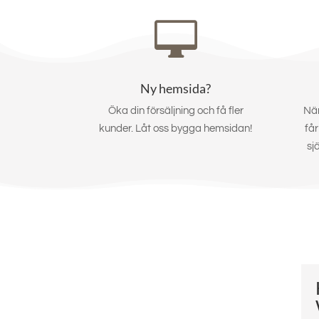

Ny hemsida?
Öka din försäljning och få fler
När
kunder. Låt oss bygga hemsidan!
får
sj