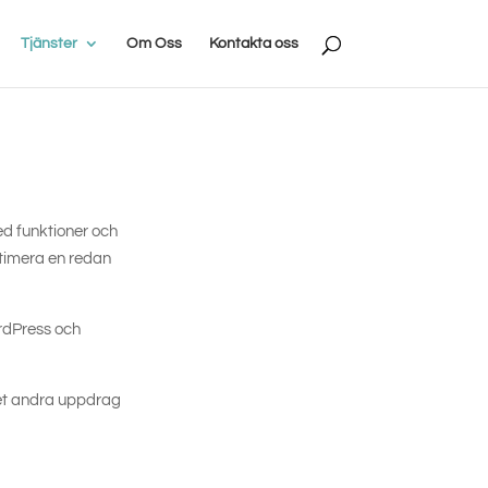
Tjänster
Om Oss
Kontakta oss
d funktioner och
timera en redan
ordPress och
 det andra uppdrag