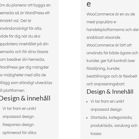
e
Om du planerar att bygga en
hemsida så är WordPress ett
WooCommerce är en av de
utmärkt val. Det är
mest populära e-
användarvänligt för alla,
handelsplatformarna och de
både för dig när du ska
snabbast växande.
uppdatera innehållet på din
WooCommerce är lätt att
hemsida och för dina läsare
använda för både ägare och
som besöker din hemsida,
kunder, ger full kontroll över
WordPress ger dig mängder
försäljning, kunder,
av möjligheter med alla de
beställningar och är flexibelt
tillägg som ständigt utvecklas
och anpassningsbart.
Design & Innehåll
till plattformen.
Design & innehåll
Vi tar fram en unikt
Vi tar fram en unikt
anpassad design
anpassad design
Startsida, kategorisida,
Responsiv design
produktsida, varukorg och
optimerad för olika
kassa