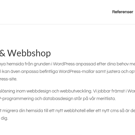
Referenser
 & Webbshop
 nya hemsida från grunden i WordPress anpassad efter dina behov me
 Vi kan även anpassa befintliga WordPress-mallar
samt justera och op
ess-site.
etslösning inom webbdesign och webbutveckling. Vi jobbar främst i W
programmering och databasdesign står på vår meritlista.
t migrera din hemsida till ett nytt webbhotell eller ett nytt cms så är
 dig.