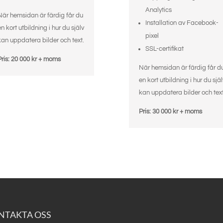
Analytics
När hemsidan är färdig får du
Installation av Facebook-
en kort utbildning i hur du själv
pixel
kan uppdatera bilder och text.
SSL-certifikat
Pris: 20 000 kr + moms
När hemsidan är färdig får d
en kort utbildning i hur du själ
kan uppdatera bilder och text
Pris: 30 000 kr + moms
NTAKTA OSS