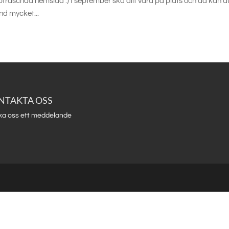
fräschad hemsida :) I september ska allt vara på plats och då kan d
nd mycket...
NTAKTA OSS
ka oss ett meddelande