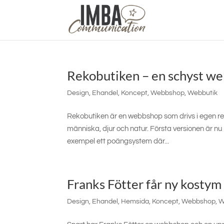
Rekobutiken – en schyst w
Design
,
Ehandel
,
Koncept
,
Webbshop
,
Webbutik
Rekobutiken är en webbshop som drivs i egen re
människa, djur och natur. Första versionen är nu p
exempel ett poängsystem där...
Franks Fötter får ny kosty
Design
,
Ehandel
,
Hemsida
,
Koncept
,
Webbshop
,
W