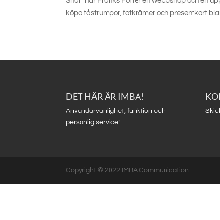
Snart har Franks Fötter en webbshop och en upp
köpa tåstrumpor, fotkrämer och presentkort bla
DET HÄR ÄR IMBA!
KO
Användarvänlighet, funktion och
Skic
personlig service!
Copyright © 2022 IMBA Communication